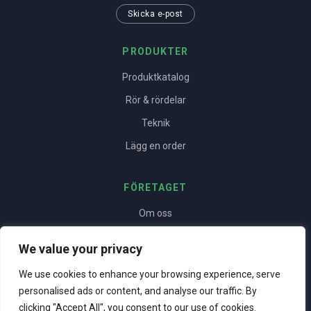
Skicka e-post
PRODUKTER
Produktkatalog
Rör & rördelar
Teknik
Lägg en order
FÖRETAGET
Om oss
Yrkesstolthet
We value your privacy
Projekt
We use cookies to enhance your browsing experience, serve
Kontakt
personalised ads or content, and analyse our traffic. By
clicking "Accept All", you consent to our use of cookies.